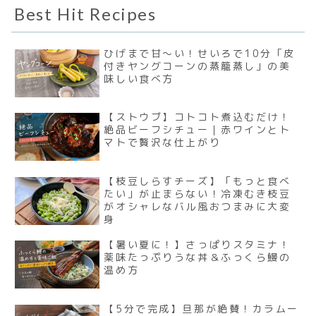
Best Hit Recipes
ひげまで甘〜い！せいろで10分「皮
付きヤングコーンの蒸籠蒸し」の美
味しい食べ方
【ストウブ】コトコト煮込むだけ！
絶品ビーフシチュー｜赤ワインとト
マトで贅沢な仕上がり
【枝豆しらすチーズ】「もっと食べ
たい」が止まらない！冷凍むき枝豆
がオシャレなバル風おつまみに大変
身
【暑い夏に！】さっぱりスタミナ！
薬味たっぷりうな丼＆ふっくら鰻の
温め方
【5分で完成】旦那が絶賛！カラムー