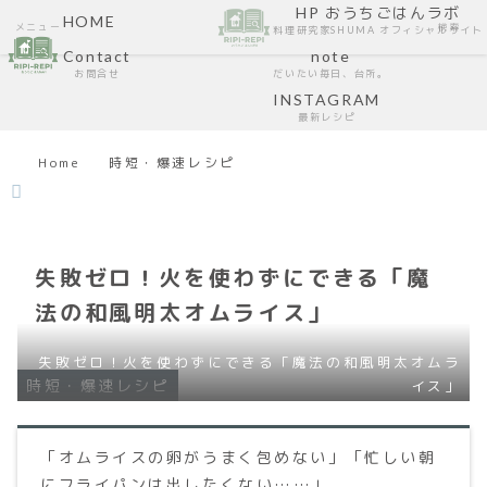
HP おうちごはんラボ
HOME
メニュー
検索
料理研究家SHUMA オフィシャルサイト
Contact
note
お問合せ
だいたい毎日、台所。
INSTAGRAM
最新レシピ
Home
時短・爆速レシピ
失敗ゼロ！火を使わずにできる「魔
法の和風明太オムライス」
失敗ゼロ！火を使わずにできる「魔法の和風明太オムラ
時短・爆速レシピ
イス」
「オムライスの卵がうまく包めない」「忙しい朝
にフライパンは出したくない……」