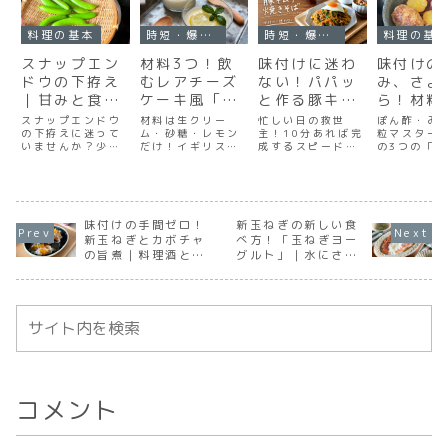
料理の基本
時短・爆速レシピ
時短・爆速レシピ
料理の基
スナップエン
材料3つ！飲
味付けに迷わ
味付けの
ドウの下拵え
むレアチーズ
ない！パパッ
み、さよ
｜甘みと食感
ケーキ風「レ
と作る豚キム
ら！材料
を逃さない
モンポセッ
チ焼きそば
で「お店
スナップエンドウ
材料は生クリー
忙しい日の救世
ぽん酢・み
「蒸し茹で」
の下拵えに迷って
ト」。レモン
ム・砂糖・レモン
主！10分あれば完
味」に「
粒マスター
いませんか？少量
だけ！イギリスの
成するスピードメ
の3つの「
と筋取りのコ
を皮まで使い
サミコ風
の水で蒸すことで
伝統菓子「レモン
ニュー。キムチの
算」だけで
ツ
切る爽やかオ
ス」
甘みと食感を最大
ポセット」は、ま
旨味が麺にしっか
ものハンバ
限に引き出す「蒸
るで“飲むレアチー
り絡み、仕上げの
お店の味に
ヤツ
し茹で」の方法
ズケーキ”のような
回し醤油が香ばし
けが苦手な
と、実はおすすめ
とろとろ食感。レ
さを引き立てま
絶対に失敗
な「後から筋取
味付けの手間ゼロ！
モンを皮まで煮出
新玉ねぎの新しい食
す。
い、万能バ
り」の手順をご紹
して香りを移す、
コ風ソース
新玉ねぎとカボチャ
べ方！「玉ねぎヨー
介します。
15分でできるレモ
比を紹介し
の旨煮｜料理酒とし
グルト」｜水にさら
ンレシピをご紹介
す
らすで決まるプロの
さず栄養まるごと楽
します。
味
しむレシピ
コメント