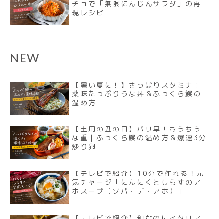
チョで「無限にんじんサラダ」の再
現レシピ
NEW
【暑い夏に！】さっぱりスタミナ！
薬味たっぷりうな丼＆ふっくら鰻の
温め方
【土用の丑の日】バリ早！おうちう
な重｜ふっくら鰻の温め方＆爆速3分
炒り卵
【テレビで紹介】10分で作れる！元
気チャージ「にんにくとしらすのア
ホスープ（ソパ・デ・アホ）」
【テレビで紹介】和なのにイタリア