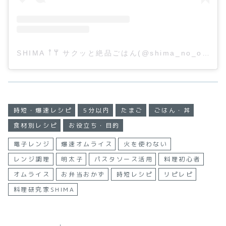
SHIMA 𐩢𐩺 サクッと絶品ごはん(@shima_no_ouchicafe)がシェアした投稿
時短・爆速レシピ
5分以内
たまご
ごはん・丼
食材別レシピ
お役立ち・目的
電子レンジ
爆速オムライス
火を使わない
レンジ調理
明太子
パスタソース活用
料理初心者
オムライス
お弁当おかず
時短レシピ
リピレピ
料理研究家SHIMA