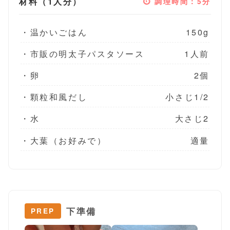
材料（1人分）
⏱ 調理時間：5分
・温かいごはん
150g
・市販の明太子パスタソース
1人前
・卵
2個
・顆粒和風だし
小さじ1/2
・水
大さじ2
・大葉（お好みで）
適量
下準備
PREP