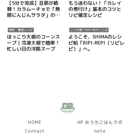
【5分で完成】旦那が絶
もう迷わない！「カレイ
賛！カラムーチョで「無
の煮付け」基本のコツと
限にんじんサラダ」の再
リピ確定レシピ
現レシピ
時短・爆速レシピ
レシピ帳「RIPI-REPI」とは
ほっこり大根のコーンス
ようこそ、SHIMAのレシ
ープ｜冷凍大根で簡単！
ピ帖「RIPI-REPI（リピレ
忙しい日の洋風スープ
ピ）」へ。
HOME
HP おうちごはんラボ
Contact
note