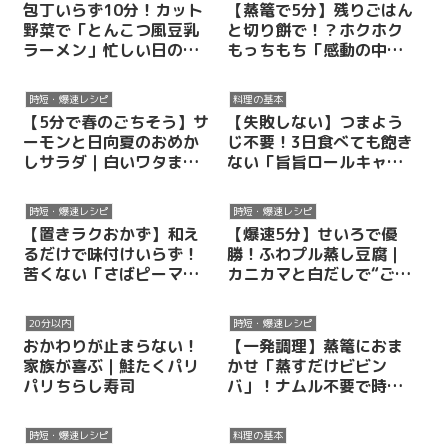
包丁いらず10分！カット
【蒸篭で5分】残りごはん
野菜で「とんこつ風豆乳
と切り餅で！？ホクホク
ラーメン」忙しい日の救
もっちもち「感動の中華
世主レシピ
風おこわ」
時短・爆速レシピ
料理の基本
【5分で春のごちそう】サ
【失敗しない】つまよう
ーモンと日向夏のおめか
じ不要！3日食べても飽き
しサラダ｜白いワタまで
ない「旨旨ロールキャベ
美味しい旬の彩りレシピ
ツ」の極意
時短・爆速レシピ
時短・爆速レシピ
【置きラクおかず】和え
【爆速5分】せいろで優
るだけで味付けいらず！
勝！ふわプル蒸し豆腐｜
苦くない「さばピーマ
カニカマと白だしで“ごち
ン」
そう”豆腐レシピ
20分以内
時短・爆速レシピ
おかわりが止まらない！
【一発調理】蒸篭におま
家族が喜ぶ｜鮭たくパリ
かせ「蒸すだけビビン
パリちらし寿司
バ」！ナムル不要で時短
＆ヘルシーを叶える魔法
のレシピ
時短・爆速レシピ
料理の基本