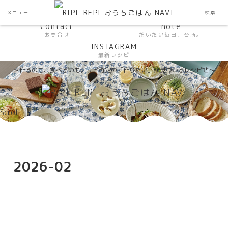
HP おうちごはんラボ
HOME
メニュー
検索
料理研究家SHUMA オフィシャルサイト
Contact
note
お問合せ
だいたい毎日、台所。
INSTAGRAM
最新レシピ
〜作るのも、食べるのも。リピ確定の「作りたい」が見つかるレシピ帖〜
Scroll
2026-02