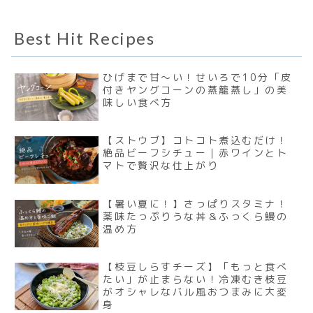
Best Hit Recipes
ひげまで甘〜い！せいろで10分「皮
付きヤングコーンの蒸籠蒸し」の美
味しい食べ方
【ストウブ】コトコト煮込むだけ！
絶品ビーフシチュー｜赤ワインとト
マトで贅沢な仕上がり
【暑い夏に！】さっぱりスタミナ！
薬味たっぷりうな丼＆ふっくら鰻の
温め方
【枝豆しらすチーズ】「もっと食べ
たい」が止まらない！冷凍むき枝豆
がオシャレなバル風おつまみに大変
身