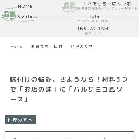
HP おうちごはんラボ
HOME
メニュー
検索
料理研究家SHUMA オフィシャルサイト
Contact
note
お問合せ
だいたい毎日、台所。
INSTAGRAM
最新レシピ
Home
お役立ち・目的
料理の基本
味付けの悩み、さようなら！材料3つ
で「お店の味」に「バルサミコ風ソ
ース」
料理の基本