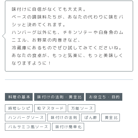
味付けに自信がなくても大丈夫。
ベースの調味料たちが、あなたの代わりに味をバ
シッと決めてくれます。
ハンバーグ以外にも、チキンソテーや白身魚のム
ニエル、お野菜の肉巻きなど、
冷蔵庫にあるものでぜひ試してみてくださいね。
あなたの食卓が、もっと気楽に、もっと美味しく
なりますように！
料理の基本
味付けの法則・黄金比
お役立ち・目的
時短レシピ
粒マスタード
万能ソース
ハンバーグソース
味付けの法則
ぽん酢
黄金比
バルサミコ風ソース
味付け簡単化