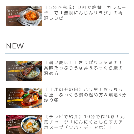
【5分で完成】旦那が絶賛！カラムー
チョで「無限にんじんサラダ」の再
現レシピ
NEW
【暑い夏に！】さっぱりスタミナ！
薬味たっぷりうな丼＆ふっくら鰻の
温め方
【土用の丑の日】バリ早！おうちう
な重｜ふっくら鰻の温め方＆爆速3分
炒り卵
【テレビで紹介】10分で作れる！元
気チャージ「にんにくとしらすのア
ホスープ（ソパ・デ・アホ）」