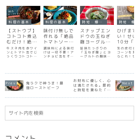
料理の基本
料理の基本
時短・爆速レシピ
時短・爆速レシピ
【ストウブ】
味付け無しで
スナップエン
ひげまで
コトコト煮込
作れる「絶品
ドウの玉ねぎ
い！せい
むだけ！絶品
トマトソー
麹ヨーグルト
10分「
ビーフシチュ
ス」
和え｜ヘルシ
ヤングコ
牛スネ肉を赤ワイ
調味料による味付
旨味たっぷりの
生の皮付き
ー｜赤ワイン
ンとトマト缶でじ
けは一切不要！ア
ーな大人のお
「玉ねぎ麹」とヨ
の蒸籠蒸
コーンを見
っくりコトコト。
ンチョビ缶をオイ
ーグルトの酸味
らこれ！せ
とトマトで贅
つまみにも
の美味し
ストウブ
ルごと贅沢に使う
が、スナップエン
ジューシー
沢な仕上がり
べ方
（STAUB）やル・
ことで、誰でも失
ドウの甘みを引き
上げる簡単
クルーゼ（Le
敗なく「絶品トマ
立てる大人のおつ
ピ。実の甘
Creuset）、バー
トソース」が作れ
まみレシピ。デリ
ちろん、驚
ミキュラ
ます。セロリと玉
風でおしゃれな仕
甘くて美味
（Vermicular）
ねぎの甘みが引き
お財布に優しく、心
上がりなのに、和
「ひげ」の
鬼ラクで神うま！最
などの鋳鉄ホーロ
立つ、RIPI-REPI
えるだけで超簡
や下処理の
は満たされる。節約
強ローストビーフ
ー鍋で時間をかけ
自慢の保存版レシ
単！ヘルシー、発
ご紹介しま
と時短を兼ねた「も
て煮込む、本格ビ
ピ。
酵パワーたっぷり
やしとツナの中華サ
ーフシチューのレ
の副菜です。
ラダ」
シピです。ルウを
使わず素材の旨味
を凝縮。お肉が驚
くほどホロホロに
仕上がる、特別な
日のご馳走メニュ
ー。
コメント