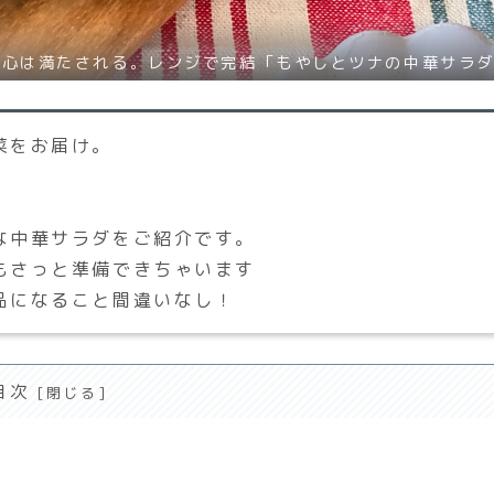
、心は満たされる。レンジで完結「もやしとツナの中華サラ
菜をお届け。
な中華サラダをご紹介です。
もさっと準備できちゃいます
品になること間違いなし！
目次