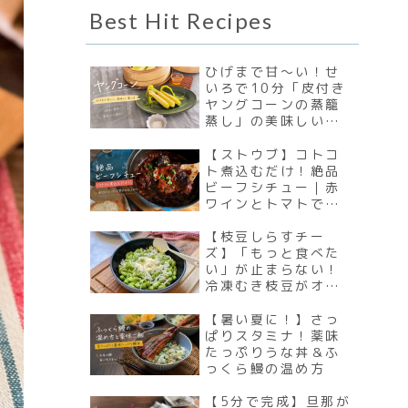
Best Hit Recipes
ひげまで甘〜い！せ
いろで10分「皮付き
ヤングコーンの蒸籠
蒸し」の美味しい食
べ方
【ストウブ】コトコ
ト煮込むだけ！絶品
ビーフシチュー｜赤
ワインとトマトで贅
沢な仕上がり
【枝豆しらすチー
ズ】「もっと食べた
い」が止まらない！
冷凍むき枝豆がオシ
ャレなバル風おつま
みに大変身
【暑い夏に！】さっ
ぱりスタミナ！薬味
たっぷりうな丼＆ふ
っくら鰻の温め方
【5分で完成】旦那が