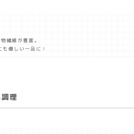
！
食物繊維が豊富。
にも優しい一品に！
単調理