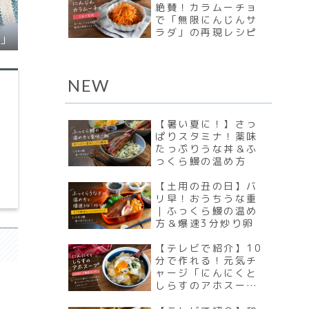
絶賛！カラムーチョ
で「無限にんじんサ
ラダ」の再現レシピ
ダ」
NEW
【暑い夏に！】さっ
ぱりスタミナ！薬味
たっぷりうな丼＆ふ
っくら鰻の温め方
【土用の丑の日】バ
リ早！おうちうな重
｜ふっくら鰻の温め
方＆爆速3分炒り卵
【テレビで紹介】10
分で作れる！元気チ
ャージ「にんにくと
しらすのアホスープ
（ソパ・デ・ア