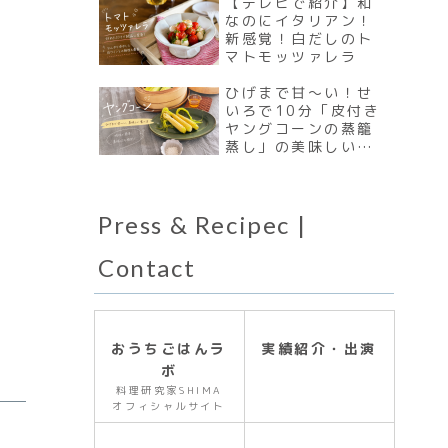
ホ）」
【テレビで紹介】和
なのにイタリアン！
新感覚！白だしのト
マトモッツァレラ
ひげまで甘〜い！せ
いろで10分「皮付き
ヤングコーンの蒸籠
蒸し」の美味しい食
べ方
Press & Recipec |
Contact
おうちごはんラ
実績紹介・出演
ボ
料理研究家SHIMA
オフィシャルサイト