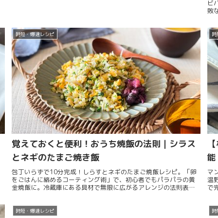
ビ
格ビーフシチューのレシピです。ルウを使わず素材の旨味を凝
敗
縮。お肉が驚くほどホロホロに仕上がる、特別な日のご馳走メニ
ピ
ュー。
時短・爆速レシピ
時
覚えておくと便利！おうち焼飯の法則｜シラス
【
とネギのたまご焼き飯
能
包丁いらずで10分完成！しらすとネギのたまご焼飯レシピ。「卵
マ
をごはんに絡めるコーティング術」で、初心者でもパラパラの黄
温
金焼飯に。冷蔵庫にある具材で無限に広がるアレンジの法則表も
で
必見です。
も
時短・爆速レシピ
時