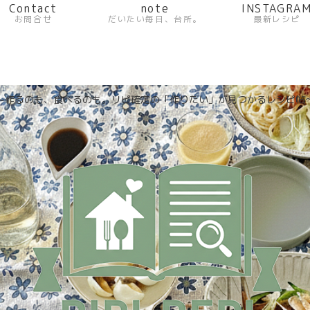
Contact
note
INSTAGRA
お問合せ
だいたい毎日、台所。
最新レシピ
〜作るのも、食べるのも。リピ確定の「作りたい」が見つかるレシピ帖