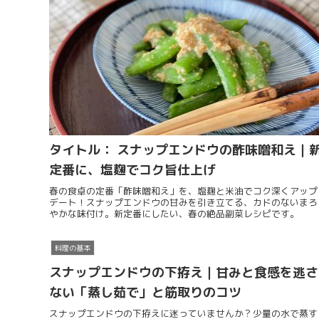
タイトル： スナップエンドウの酢味噌和え｜
定番に、塩麹でコク旨仕上げ
春の食卓の定番「酢味噌和え」を、塩麹と米油でコク深くアップ
デート！スナップエンドウの甘みを引き立てる、カドのないまろ
やかな味付け。新定番にしたい、春の絶品副菜レシピです。
料理の基本
スナップエンドウの下拵え｜甘みと食感を逃さ
ない「蒸し茹で」と筋取りのコツ
スナップエンドウの下拵えに迷っていませんか？少量の水で蒸す