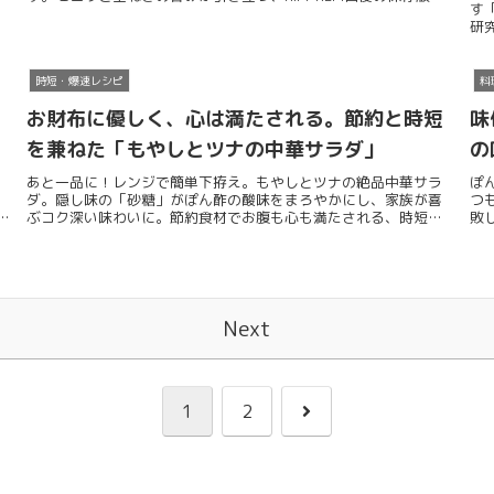
す
シピ。
研
な
時短・爆速レシピ
料
お財布に優しく、心は満たされる。節約と時短
味
を兼ねた「もやしとツナの中華サラダ」
の
あと一品に！レンジで簡単下拵え。もやしとツナの絶品中華サラ
ぽ
ダ。隠し味の「砂糖」がぽん酢の酸味をまろやかにし、家族が喜
つ
作
ぶコク深い味わいに。節約食材でお腹も心も満たされる、時短レ
敗
シピです。
Next
次
1
2
へ