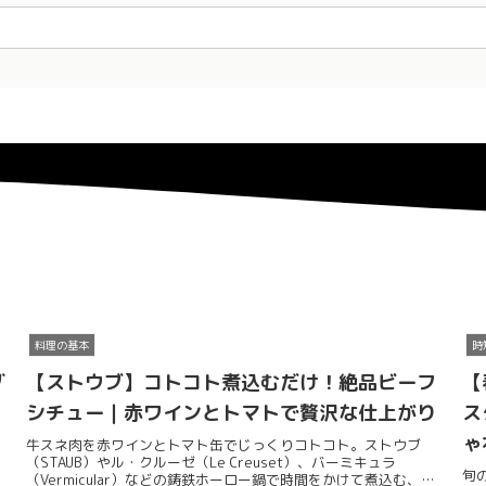
料理の基本
時
グ
【ストウブ】コトコト煮込むだけ！絶品ビーフ
【
シチュー｜赤ワインとトマトで贅沢な仕上がり
ス
ゃ
牛スネ肉を赤ワインとトマト缶でじっくりコトコト。ストウブ
（STAUB）やル・クルーゼ（Le Creuset）、バーミキュラ
旬
（Vermicular）などの鋳鉄ホーロー鍋で時間をかけて煮込む、本