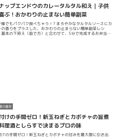
ナップエンドウのカレータルタル和え｜子供
喜ぶ！おかわりの止まない簡単副菜
子様でもパクパク食べちゃう！? まろやかなタルタルソースにカ
ーの香りをプラスした、おかわりの止まらない簡単副菜レシ
。基本の下拵え（茹で方）と合わせて、5分で完成するお弁当に
ぴったりの一皿をご紹介します。
理の基本
付けの手間ゼロ！新玉ねぎとカボチャの旨煮
料理酒としらすで決まるプロの味
付けの手間ゼロ！新玉ねぎとカボチャの甘みを最大限に引き出