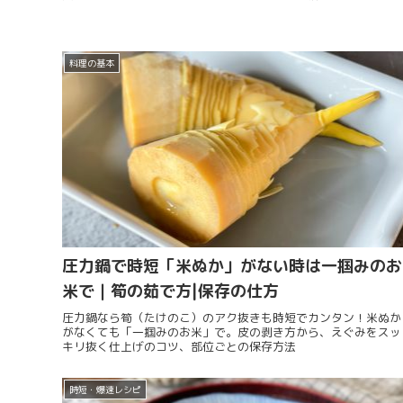
料理の基本
圧力鍋で時短「米ぬか」がない時は一掴みのお
米で｜筍の茹で方|保存の仕方
圧力鍋なら筍（たけのこ）のアク抜きも時短でカンタン！米ぬか
がなくても「一掴みのお米」で。皮の剥き方から、えぐみをスッ
キリ抜く仕上げのコツ、部位ごとの保存方法
時短・爆速レシピ