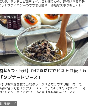
パスタ。アンチョビ缶をオイルごと使うから、味付け不要で失
なし！フライパン一つでできる簡単・時短なズボラおしゃレシ
短・爆速レシピ
材料5つ・5分】かけるだけでビストロ級！万
「タプナードソース」
ンネリお料理を救う万能タレ！かけるだけでデリ風！肉・魚・
野菜に合う万能「タプナードソース」のレシピ。材料5つ・5分
完成！アンチョビとオリーブの旨味が凝縮したソースで、いつ
のお料理を一瞬でビストロ級に格上げします。
短・爆速レシピ