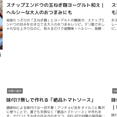
スナップエンドウの玉ねぎ麹ヨーグルト和え｜
ス
ヘルシーな大人のおつまみにも
も
旨味たっぷりの「玉ねぎ麹」とヨーグルトの酸味が、スナップエ
お
ンドウの甘みを引き立てる大人のおつまみレシピ。デリ風でおし
レ
ゃれな仕上がりなのに、和えるだけで超簡単！ヘルシー、発酵パ
ピ
ワーたっぷりの副菜です。
も
新
料理の基本
料
味付け無しで作れる「絶品トマトソース」
味
｜
調味料による味付けは一切不要！アンチョビ缶をオイルごと贅沢
に使うことで、誰でも失敗なく「絶品トマトソース」が作れま
味
す。セロリと玉ねぎの甘みが引き立つ、RIPI-REPI自慢の保存版レ