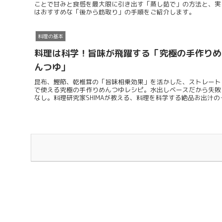
ことで甘みと食感を最大限に引き出す「蒸し茹で」の方法と、実
はおすすめな「後から筋取り」の手順をご紹介します。
料理の基本
料理は科学！旨味が飛躍する「究極の手作りめ
んつゆ」
昆布、鰹節、乾椎茸の「旨味相乗効果」を活かした、ストレート
で使える究極の手作りめんつゆレシピ。水出しベースだから失敗
なし。料理研究家SHIMAが教える、料理を科学する絶品お出汁の
り方です。