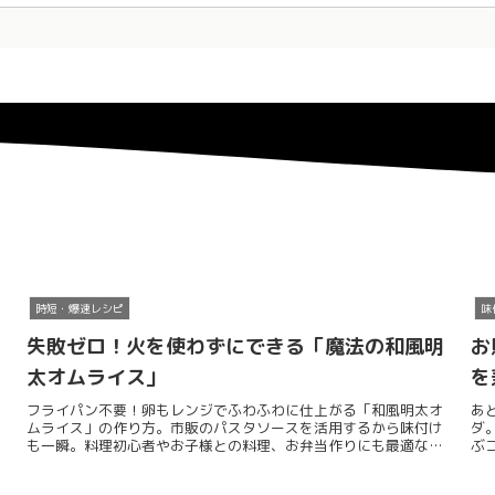
時短・爆速レシピ
味
失敗ゼロ！火を使わずにできる「魔法の和風明
お
太オムライス」
を
フライパン不要！卵もレンジでふわふわに仕上がる「和風明太オ
あ
ムライス」の作り方。市販のパスタソースを活用するから味付け
ダ
も一瞬。料理初心者やお子様との料理、お弁当作りにも最適な時
ぶ
短テクニックを料理研究家SHIMAがご紹介します。
シ