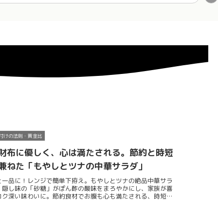
付けの法則・黄金比
財布に優しく、心は満たされる。節約と時短
兼ねた「もやしとツナの中華サラダ」
と一品に！レンジで簡単下拵え。もやしとツナの絶品中華サラ
。隠し味の「砂糖」がぽん酢の酸味をまろやかにし、家族が喜
コク深い味わいに。節約食材でお腹も心も満たされる、時短レ
ピです。