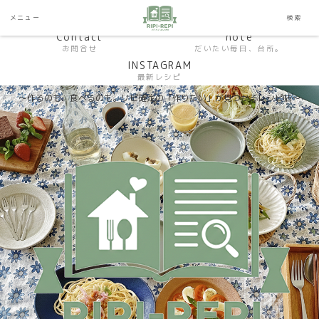
HP おうちごはんラボ
HOME
メニュー
検索
料理研究家SHUMA オフィシャルサイト
Contact
note
お問合せ
だいたい毎日、台所。
INSTAGRAM
最新レシピ
〜作るのも、食べるのも。リピ確定の「作りたい」が見つかるレシピ帖〜