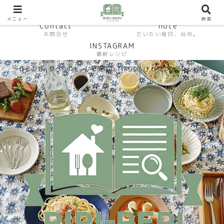
HP おうちごはんラボ
HOME
料理研究家SHUMA オフィシャルサイト
メニュー
検索
Contact
note
お問合せ
だいたい毎日、台所。
INSTAGRAM
最新レシピ
〜作るのも、食べるのも。リピ確定の「作りたい」が見つかるレシピ帖〜