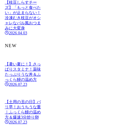
【枝豆しらすチー
ズ】「もっと食べた
い」が止まらない！
冷凍むき枝豆がオシ
ャレなバル風おつま
みに大変身
2026.04.03
NEW
【暑い夏に！】さっ
ぱりスタミナ！薬味
たっぷりうな丼＆ふ
っくら鰻の温め方
2026.07.23
【土用の丑の日】バ
リ早！おうちうな重
｜ふっくら鰻の温め
方＆爆速3分炒り卵
2026.07.23