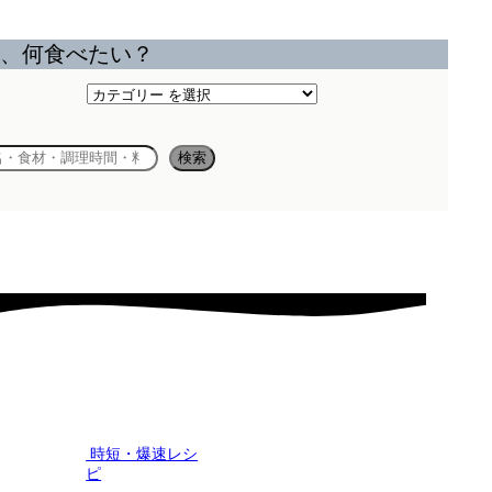
、何食べたい？
カ
テ
ゴ
検索
リ
ー
時短・爆速レシ
ピ