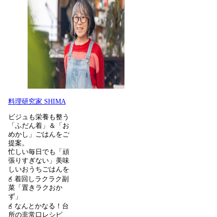
料理研究家 SHIMA
ビジュも栄養も整う
「ふだん着」＆「お
めかし」ごはんをご
提案。
忙しい毎日でも「頑
張りすぎない」美味
しいおうちごはんを
𖧭 着回しラクラク副
菜「置きラクおか
ず」
𖧭 なんとかなる！台
所の非常口レシピ