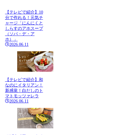
【テレビで紹介】10
分で作れる！元気チ
ャージ「にんにくと
しらすのアホスープ
（ソパ・デ・ア
ホ）」
2026.06.11
【テレビで紹介】和
なのにイタリアン！
新感覚！白だしのト
マトモッツァレラ
2026.06.11