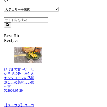
い？
今
日
何
た
べ
た
い？
Best Hit
Recipes
ひげまで甘〜い！せ
いろで10分「皮付き
ヤングコーンの蒸籠
蒸し」の美味しい食
べ方
2026.05.29
【ストウブ】コトコ