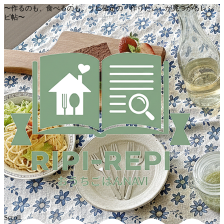
〜作るのも、食べるのも。リピ確定の「作りたい」が見つかるレシ
ピ帖〜
Scroll