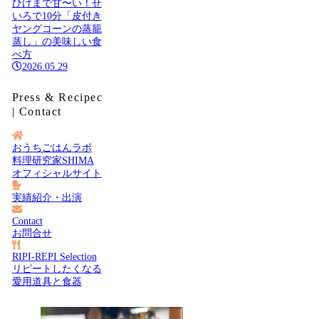
ひげまで甘〜い！せ
いろで10分「皮付き
ヤングコーンの蒸籠
蒸し」の美味しい食
べ方
2026.05.29
Press & Recipec
| Contact
おうちごはんラボ
料理研究家SHIMA
オフィシャルサイト
実績紹介・出演
Contact
お問合せ
RIPI-REPI Selection
リピートしたくなる
愛用道具と食器