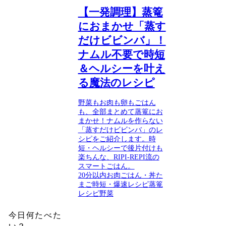
【一発調理】蒸篭
におまかせ「蒸す
だけビビンバ」！
ナムル不要で時短
＆ヘルシーを叶え
る魔法のレシピ
野菜もお肉も卵もごはん
も、全部まとめて蒸篭にお
まかせ！ナムルを作らない
「蒸すだけビビンバ」のレ
シピをご紹介します。時
短・ヘルシーで後片付けも
楽ちんな、RIPI-REPI流の
スマートごはん。
20分以内
お肉
ごはん・丼
た
まご
時短・爆速レシピ
蒸篭
レシピ
野菜
今日何たべた