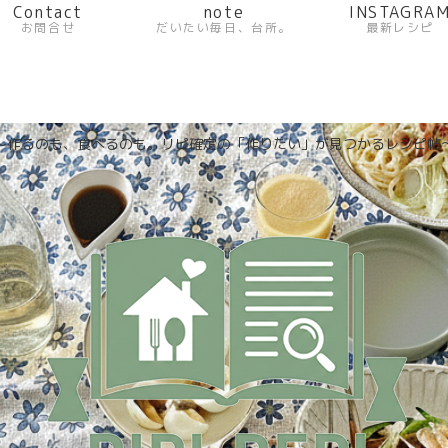
Contact
note
INSTAGRA
お問合せ
だいたい毎日、台所。
最新レシピ
〜作るのも、食べるのも。リピ確定の「作りたい」が見つかるレシピ帖