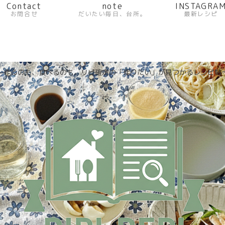
Contact
note
INSTAGRA
お問合せ
だいたい毎日、台所。
最新レシピ
〜作るのも、食べるのも。リピ確定の「作りたい」が見つかるレシピ帖