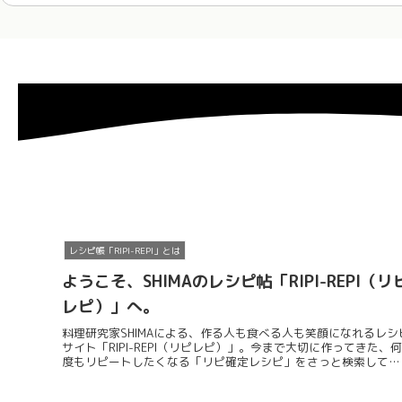
レシピ帳「RIPI-REPI」とは
ようこそ、SHIMAのレシピ帖「RIPI-REPI（リ
レピ）」へ。
料理研究家SHIMAによる、作る人も食べる人も笑顔になれるレシ
サイト「RIPI-REPI（リピレピ）」。今まで大切に作ってきた、何
度もリピートしたくなる「リピ確定レシピ」をさっと検索して見
つけられるデジタルレシピ帖です。毎日の献立作りのお守りに。