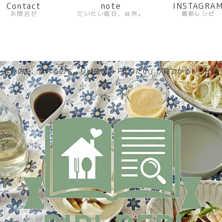
Contact
note
INSTAGRA
お問合せ
だいたい毎日、台所。
最新レシピ
〜作るのも、食べるのも。リピ確定の「作りたい」が見つかるレシピ帖