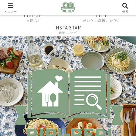
HP おうちごはんラボ
HOME
料理研究家SHUMA オフィシャルサイト
メニュー
検索
Contact
note
お問合せ
だいたい毎日、台所。
INSTAGRAM
最新レシピ
〜作るのも、食べるのも。リピ確定の「作りたい」が見つかるレシピ帖〜