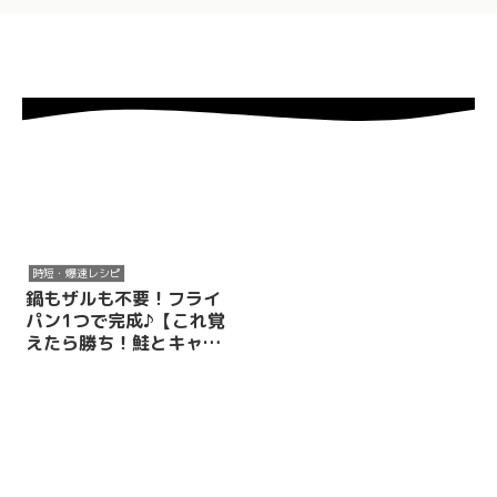
時短・爆速レシピ
鍋もザルも不要！フライ
パン1つで完成♪【これ覚
えたら勝ち！鮭とキャベ
ツのワンパン無敵パス
タ】