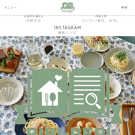
HP おうちごはんラボ
HOME
メニュー
検索
料理研究家SHUMA オフィシャルサイト
Contact
note
お問合せ
だいたい毎日、台所。
INSTAGRAM
最新レシピ
〜作るのも、食べるのも。リピ確定の「作りたい」が見つかるレシピ帖〜