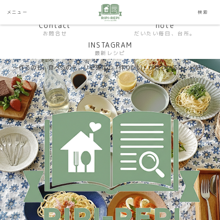
HP おうちごはんラボ
HOME
メニュー
検索
料理研究家SHUMA オフィシャルサイト
Contact
note
お問合せ
だいたい毎日、台所。
INSTAGRAM
最新レシピ
〜作るのも、食べるのも。リピ確定の「作りたい」が見つかるレシピ帖〜