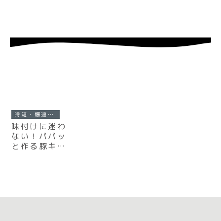
時短・爆速レシピ
味付けに迷わ
ない！パパッ
と作る豚キム
チ焼きそば