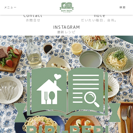
HP おうちごはんラボ
HOME
メニュー
検索
料理研究家SHUMA オフィシャルサイト
Contact
note
お問合せ
だいたい毎日、台所。
INSTAGRAM
最新レシピ
〜作るのも、食べるのも。リピ確定の「作りたい」が見つかるレシピ帖〜