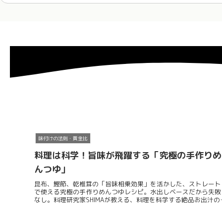
味付けの法則・黄金比
料理は科学！旨味が飛躍する「究極の手作りめ
んつゆ」
昆布、鰹節、乾椎茸の「旨味相乗効果」を活かした、ストレート
で使える究極の手作りめんつゆレシピ。水出しベースだから失敗
なし。料理研究家SHIMAが教える、料理を科学する絶品お出汁の
り方です。