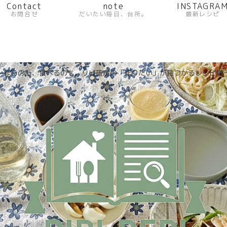
Contact
note
INSTAGRA
お問合せ
だいたい毎日、台所。
最新レシピ
〜作るのも、食べるのも。リピ確定の「作りたい」が見つかるレシピ帖