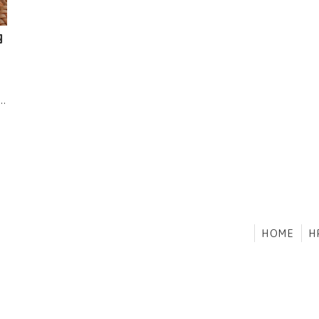
卵
い
HOME