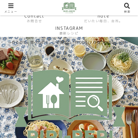
HP おうちごはんラボ
HOME
料理研究家SHUMA オフィシャルサイト
メニュー
検索
Contact
note
お問合せ
だいたい毎日、台所。
INSTAGRAM
最新レシピ
〜作るのも、食べるのも。リピ確定の「作りたい」が見つかるレシピ帖〜