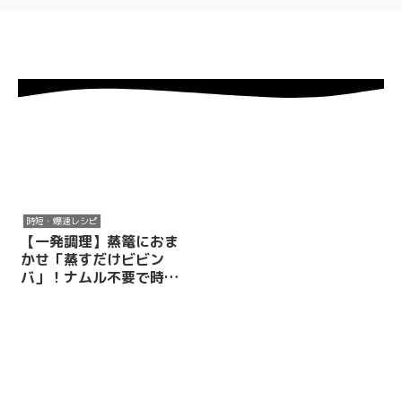
時短・爆速レシピ
【一発調理】蒸篭におま
かせ「蒸すだけビビン
バ」！ナムル不要で時短
＆ヘルシーを叶える魔法
のレシピ