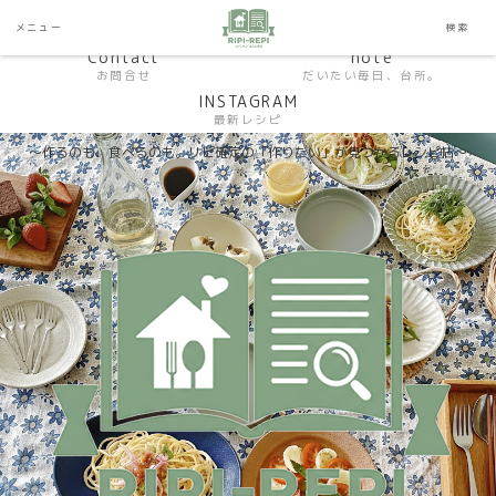
HP おうちごはんラボ
HOME
メニュー
検索
料理研究家SHUMA オフィシャルサイト
Contact
note
お問合せ
だいたい毎日、台所。
INSTAGRAM
最新レシピ
〜作るのも、食べるのも。リピ確定の「作りたい」が見つかるレシピ帖〜