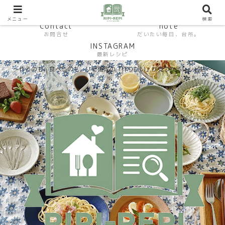
HP おうちごはんラボ
HOME
料理研究家SHUMA オフィシャルサイト
メニュー
検索
Contact
note
お問合せ
だいたい毎日、台所。
INSTAGRAM
最新レシピ
〜作るのも、食べるのも。リピ確定の「作りたい」が見つかるレシピ帖〜