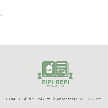
心
限
HOME
HP おうちごはんラボ
Contact
note
INSTAGRAM