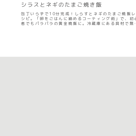
シラスとネギのたまご焼き飯
包丁いらずで10分完成！しらすとネギのたまご焼飯レ
シピ。「卵をごはんに絡めるコーティング術」で、初
者でもパラパラの黄金焼飯に。冷蔵庫にある具材で無
に広がるアレンジの法則表も必見です。