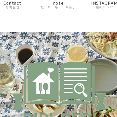
Contact
note
INSTAGRA
お問合せ
だいたい毎日、台所。
最新レシピ
〜作るのも、食べるのも。リピ確定の「作りたい」が見つかるレシピ帖