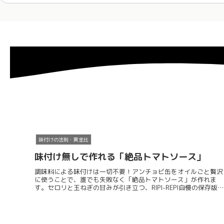
味付けの法則・黄金比
味付け無しで作れる「絶品トマトソース」
調味料による味付けは一切不要！アンチョビ缶をオイルごと贅沢
に使うことで、誰でも失敗なく「絶品トマトソース」が作れま
す。セロリと玉ねぎの甘みが引き立つ、RIPI-REPI自慢の保存版レ
シピ。