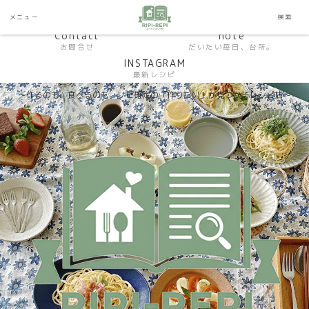
HP おうちごはんラボ
HOME
メニュー
検索
料理研究家SHUMA オフィシャルサイト
Contact
note
お問合せ
だいたい毎日、台所。
INSTAGRAM
最新レシピ
〜作るのも、食べるのも。リピ確定の「作りたい」が見つかるレシピ帖〜