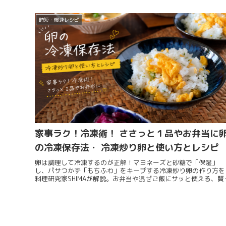
時短・爆速レシピ
家事ラク！冷凍術！ ささっと１品やお弁当に
の冷凍保存法・ 冷凍炒り卵と使い方とレシピ
卵は調理して冷凍するのが正解！マヨネーズと砂糖で「保湿」
し、パサつかず「もちふわ」をキープする冷凍炒り卵の作り方を
料理研究家SHIMAが解説。お弁当や混ぜご飯にサッと使える、賢
卵の保存法と活用レシピを紹介します。