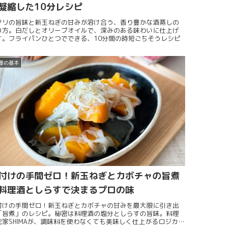
凝縮した10分レシピ
サリの旨味と新玉ねぎの甘みが溶け合う、香り豊かな酒蒸しの
り方。白だしとオリーブオイルで、深みのある味わいに仕上げ
す。フライパンひとつでできる、10分間の時短ごちそうレシピ
理の基本
付けの手間ゼロ！新玉ねぎとカボチャの旨煮
料理酒としらすで決まるプロの味
付けの手間ゼロ！新玉ねぎとカボチャの甘みを最大限に引き出
「旨煮」のレシピ。秘密は料理酒の塩分としらすの旨味。料理
究家SHIMAが、調味料を使わなくても美味しく仕上がるロジカル