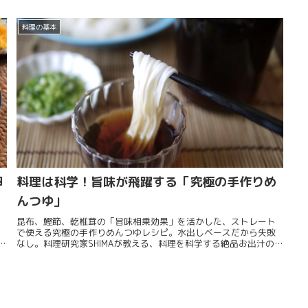
の食卓に、新しい美味しさの発見を。
な
料理の基本
卵
料理は科学！旨味が飛躍する「究極の手作りめ
んつゆ」
昆布、鰹節、乾椎茸の「旨味相乗効果」を活かした、ストレート
で使える究極の手作りめんつゆレシピ。水出しベースだから失敗
い
なし。料理研究家SHIMAが教える、料理を科学する絶品お出汁の作
り方です。