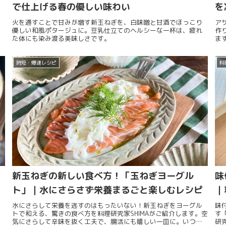
で仕上げる春の優しい味わい
を
火を通すことで甘みが増す新玉ねぎを、白味噌と甘酒でほっこり
ア
優しい和風ポタージュに。豆乳仕立てのヘルシーな一杯は、疲れ
作
た体にも染み渡る美味しさです。
ま
時短・爆速レシピ
料
新玉ねぎの新しい食べ方！「玉ねぎヨーグル
味
ト」｜水にさらさず栄養まるごと楽しむレシピ
｜
水にさらして栄養を逃すのはもったいない！新玉ねぎをヨーグル
味
トで和える、驚きの食べ方を料理研究家SHIMAがご紹介します。空
す
気にさらして辛味を抜く工夫で、腸活にも嬉しい一皿に。いつも
研