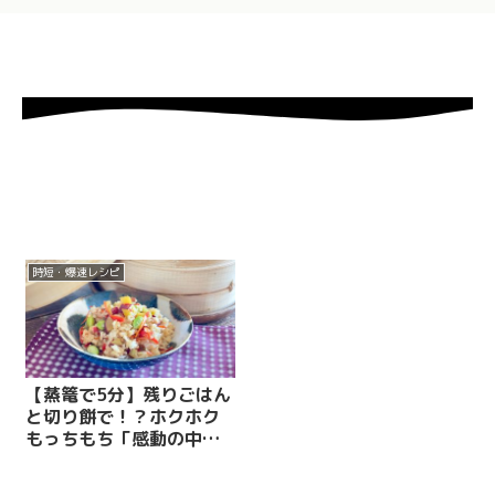
時短・爆速レシピ
【蒸篭で5分】残りごはん
と切り餅で！？ホクホク
もっちもち「感動の中華
風おこわ」