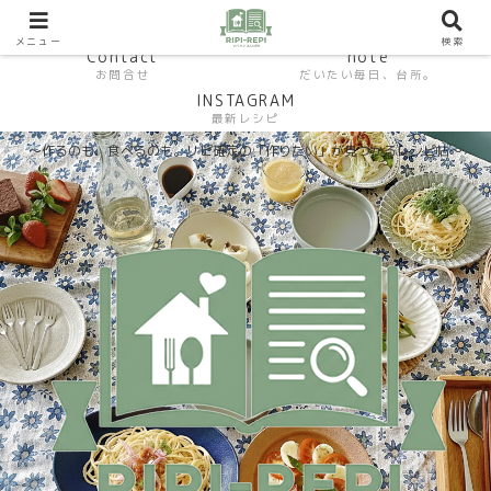
HP おうちごはんラボ
HOME
料理研究家SHUMA オフィシャルサイト
メニュー
検索
Contact
note
お問合せ
だいたい毎日、台所。
INSTAGRAM
最新レシピ
〜作るのも、食べるのも。リピ確定の「作りたい」が見つかるレシピ帖〜