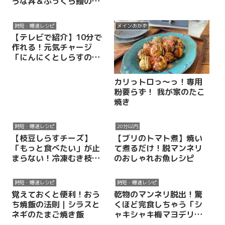
うな丼＆ふっくら鰻の温
め方
時短・爆速レシピ
メインおかず
【テレビで紹介】10分で
作れる！元気チャージ
「にんにくとしらすのア
ホスープ（ソパ・デ・ア
ホ）」
カリっトロっ〜っ！専用
粉要らず！ 我が家のたこ
焼き
時短・爆速レシピ
20分以内
【枝豆しらすチーズ】
【ブリのトマト煮】焼い
「もっと食べたい」が止
て煮るだけ！脱マンネリ
まらない！冷凍むき枝豆
のおしゃれお魚レシピ
がオシャレなバル風おつ
まみに大変身
時短・爆速レシピ
時短・爆速レシピ
覚えておくと便利！おう
乾物のマンネリ脱出！驚
ち焼飯の法則｜シラスと
くほど完食しちゃう「シ
ネギのたまご焼き飯
ャキシャキ梅マヨデリ風
副菜」 ｜切り干し大根と