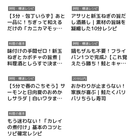
ヒジキのデリ風梅マヨサ
時短・爆速レシピ
時短・爆速レシピ
ラダ
【3分・包丁いらず】あと
アサリと新玉ねぎの旨だ
一品に！ちぎって和える
し酒蒸し｜素材の旨味を
だけの「カニカマモッツ
凝縮した10分レシピ
ァレラ和風和え」
料理の基本
時短・爆速レシピ
味付けの手間ゼロ！新玉
鍋もザルも不要！フライ
ねぎとカボチャの旨煮｜
パン1つで完成♪【これ覚
料理酒としらすで決まる
えたら勝ち！鮭とキャベ
プロの味
ツのワンパン無敵パス
タ】
時短・爆速レシピ
20分以内
【5分で春のごちそう】サ
おかわりが止まらない！
ーモンと日向夏のおめか
家族が喜ぶ｜鮭たくパリ
しサラダ｜白いワタまで
パリちらし寿司
美味しい旬の彩りレシピ
料理の基本
もう迷わない！「カレイ
の煮付け」基本のコツと
リピ確定レシピ