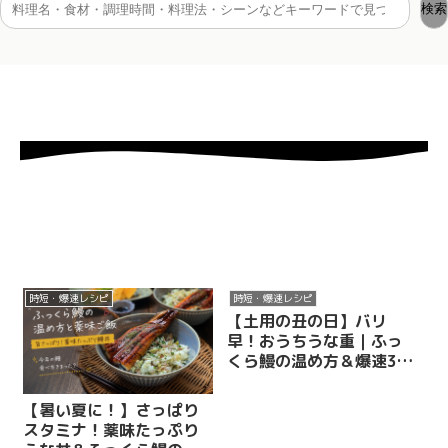
検索
時短・爆速レシピ
時短・爆速レシピ
【土用の丑の日】バリ
早！おうちうな重｜ふっ
くら鰻の温め方＆爆速3分
炒り卵
【暑い夏に！】さっぱり
スタミナ！薬味たっぷり