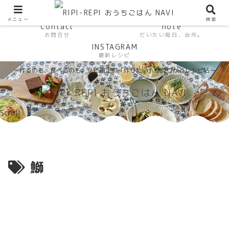
HP おうちごはんラボ
HOME
料理研究家SHUMA オフィシャルサイト
メニュー
検索
Contact
note
お問合せ
だいたい毎日、台所。
INSTAGRAM
最新レシピ
〜作るのも、食べるのも。リピ確定の「作りたい」が見つかるレシピ帖〜
Scroll
鰤