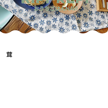
Scroll
茸