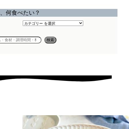
、何食べたい？
カ
テ
ゴ
検索
リ
ー