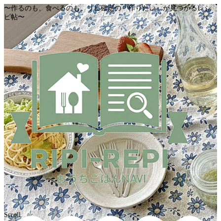
〜作るのも、食べるのも。リピ確定の「作りたい」が見つかるレシ
ピ帖〜
Scroll