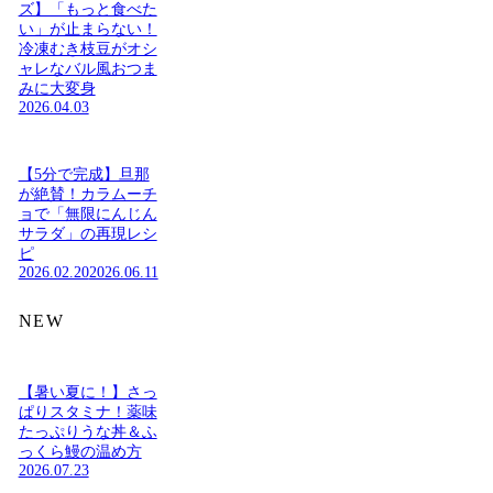
ズ】「もっと食べた
い」が止まらない！
冷凍むき枝豆がオシ
ャレなバル風おつま
みに大変身
2026.04.03
【5分で完成】旦那
が絶賛！カラムーチ
ョで「無限にんじん
サラダ」の再現レシ
ピ
2026.02.20
2026.06.11
NEW
【暑い夏に！】さっ
ぱりスタミナ！薬味
たっぷりうな丼＆ふ
っくら鰻の温め方
2026.07.23