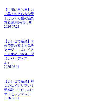
【土用の丑の日】バ
リ早！おうちうな重
｜ふっくら鰻の温め
方＆爆速3分炒り卵
2026.07.23
【テレビで紹介】10
分で作れる！元気チ
ャージ「にんにくと
しらすのアホスープ
（ソパ・デ・ア
ホ）」
2026.06.11
【テレビで紹介】和
なのにイタリアン！
新感覚！白だしのト
マトモッツァレラ
2026.06.11