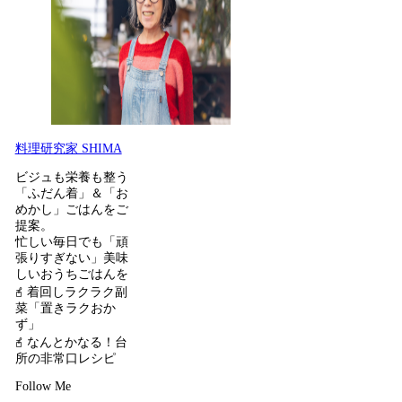
料理研究家 SHIMA
ビジュも栄養も整う
「ふだん着」＆「お
めかし」ごはんをご
提案。
忙しい毎日でも「頑
張りすぎない」美味
しいおうちごはんを
𖧭 着回しラクラク副
菜「置きラクおか
ず」
𖧭 なんとかなる！台
所の非常口レシピ
Follow Me