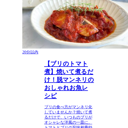
20分以内
【ブリのトマト
煮】焼いて煮るだ
け！脱マンネリの
おしゃれお魚レ
シピ
ブリの食べ方がマンネリ化
していませんか？焼いて煮
るだけで、いつものブリが
オシャレな洋風の一皿に。
トマトとブリの旨味相乗効