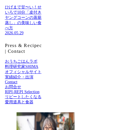
ひげまで甘〜い！せ
いろで10分「皮付き
ヤングコーンの蒸籠
蒸し」の美味しい食
べ方
2026.05.29
Press & Recipec
| Contact
おうちごはんラボ
料理研究家SHIMA
オフィシャルサイト
実績紹介・出演
Contact
お問合せ
RIPI-REPI Selection
リピートしたくなる
愛用道具と食器