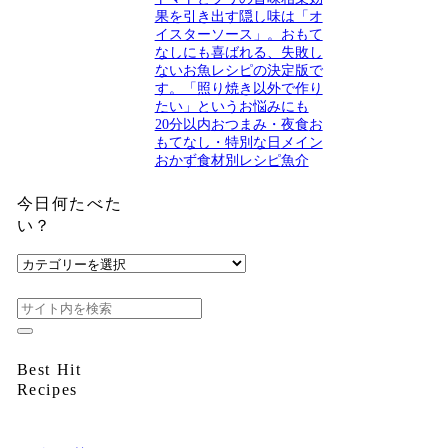
果を引き出す隠し味は「オ
イスターソース」。おもて
なしにも喜ばれる、失敗し
ないお魚レシピの決定版で
す。「照り焼き以外で作り
たい」というお悩みにも
20分以内
おつまみ・夜食
お
もてなし・特別な日
メイン
おかず
食材別レシピ
魚介
今日何たべた
い？
今
日
何
た
べ
た
Best Hit
い？
Recipes