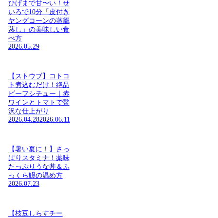
ひげまで甘〜い！せ
いろで10分「皮付き
ヤングコーンの蒸籠
蒸し」の美味しい食
べ方
2026.05.29
【ストウブ】コトコ
ト煮込むだけ！絶品
ビーフシチュー｜赤
ワインとトマトで贅
沢な仕上がり
2026.04.28
2026.06.11
【暑い夏に！】さっ
ぱりスタミナ！薬味
たっぷりうな丼＆ふ
っくら鰻の温め方
2026.07.23
【枝豆しらすチー