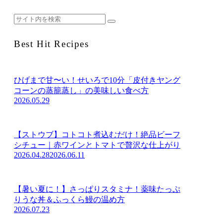
日
何
た
べ
Best Hit Recipes
た
い？
ひげまで甘〜い！せいろで10分「皮付きヤング
コーンの蒸籠蒸し」の美味しい食べ方
2026.05.29
【ストウブ】コトコト煮込むだけ！絶品ビーフ
シチュー｜赤ワインとトマトで贅沢な仕上がり
2026.04.28
2026.06.11
【暑い夏に！】さっぱりスタミナ！薬味たっぷ
りうな丼＆ふっくら鰻の温め方
2026.07.23