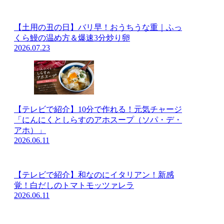
【土用の丑の日】バリ早！おうちうな重｜ふっ
くら鰻の温め方＆爆速3分炒り卵
2026.07.23
【テレビで紹介】10分で作れる！元気チャージ
「にんにくとしらすのアホスープ（ソパ・デ・
アホ）」
2026.06.11
【テレビで紹介】和なのにイタリアン！新感
覚！白だしのトマトモッツァレラ
2026.06.11