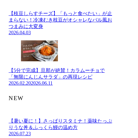
【枝豆しらすチーズ】「もっと食べたい」が止
まらない！冷凍むき枝豆がオシャレなバル風お
つまみに大変身
2026.04.03
【5分で完成】旦那が絶賛！カラムーチョで
「無限にんじんサラダ」の再現レシピ
2026.02.20
2026.06.11
NEW
【暑い夏に！】さっぱりスタミナ！薬味たっぷ
りうな丼＆ふっくら鰻の温め方
2026.07.23