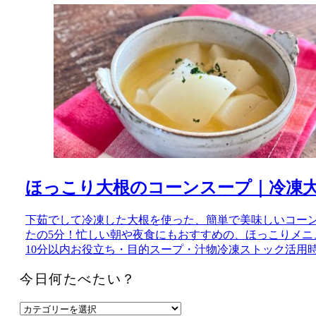
ほっこり大根のコーンスープ｜冷凍
下茹でして冷凍した大根を使った、簡単で美味しいコー
たの5分！忙しい朝や夜食にもおすすめの、ほっこりメニ
10分以内
お役立ち・目的
スープ・汁物
冷凍ストック活用
今日何たべたい？
今