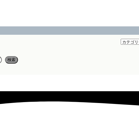
？
カ
テ
ゴ
検索
リ
ー