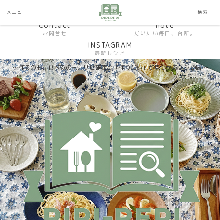
HP おうちごはんラボ
HOME
メニュー
検索
料理研究家SHUMA オフィシャルサイト
Contact
note
お問合せ
だいたい毎日、台所。
INSTAGRAM
最新レシピ
〜作るのも、食べるのも。リピ確定の「作りたい」が見つかるレシピ帖〜