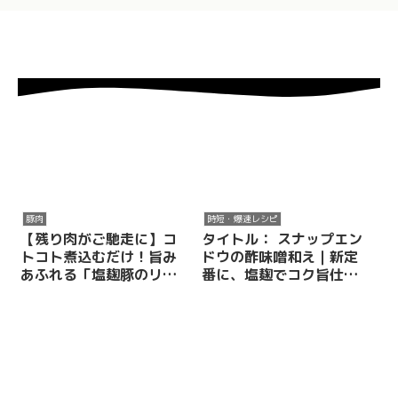
豚肉
時短・爆速レシピ
【残り肉がご馳走に】コ
タイトル： スナップエン
トコト煮込むだけ！旨み
ドウの酢味噌和え｜新定
あふれる「塩麹豚のリエ
番に、塩麹でコク旨仕上
ット」
げ