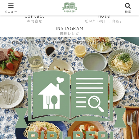
HP おうちごはんラボ
HOME
料理研究家SHUMA オフィシャルサイト
メニュー
検索
Contact
note
お問合せ
だいたい毎日、台所。
INSTAGRAM
最新レシピ
〜作るのも、食べるのも。リピ確定の「作りたい」が見つかるレシピ帖〜