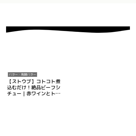
バター・発酵バター
【ストウブ】コトコト煮
込むだけ！絶品ビーフシ
チュー｜赤ワインとトマ
トで贅沢な仕上がり