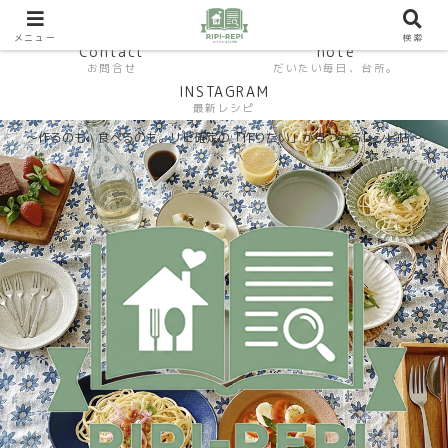
HP おうちごはんラボ
HOME
料理研究家SHUMA オフィシャルサイト
メニュー
検索
Contact
note
お問合せ
だいたい毎日、台所。
INSTAGRAM
最新レシピ
〜作るのも、食べるのも。リピ確定の「作りたい」が見つかるレシピ帖〜