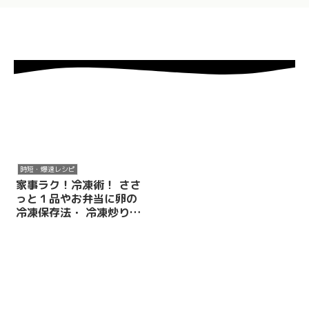
時短・爆速レシピ
家事ラク！冷凍術！ ささ
っと１品やお弁当に卵の
冷凍保存法・ 冷凍炒り卵
と使い方とレシピ