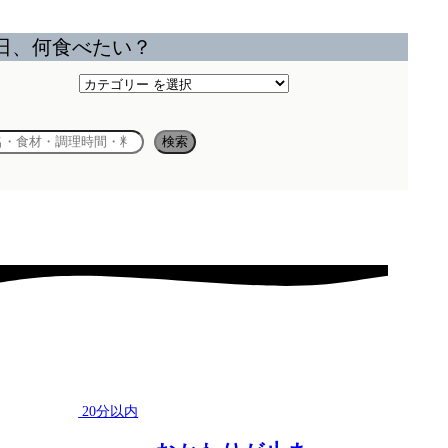
日、何食べたい？
カ
テ
ゴ
検索
リ
ー
20分以内