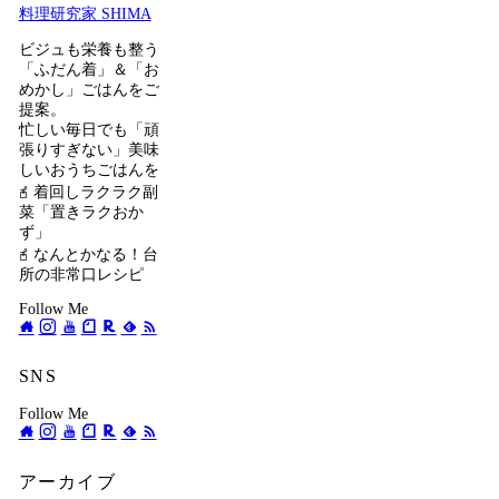
料理研究家 SHIMA
ビジュも栄養も整う
「ふだん着」＆「お
めかし」ごはんをご
提案。
忙しい毎日でも「頑
張りすぎない」美味
しいおうちごはんを
𖧭 着回しラクラク副
菜「置きラクおか
ず」
𖧭 なんとかなる！台
所の非常口レシピ
Follow Me
SNS
Follow Me
アーカイブ