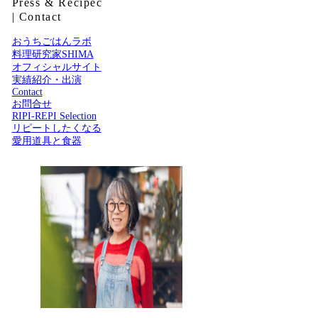
Press & Recipec
| Contact
おうちごはんラボ
料理研究家SHIMA
オフィシャルサイト
実績紹介・出演
Contact
お問合せ
RIPI-REPI Selection
リピートしたくなる
愛用道具と食器