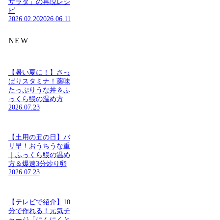
サラダ」の再現レシ
ピ
2026.02.20
2026.06.11
NEW
【暑い夏に！】さっ
ぱりスタミナ！薬味
たっぷりうな丼＆ふ
っくら鰻の温め方
2026.07.23
【土用の丑の日】バ
リ早！おうちうな重
｜ふっくら鰻の温め
方＆爆速3分炒り卵
2026.07.23
【テレビで紹介】10
分で作れる！元気チ
ャージ「にんにくと