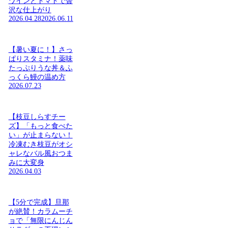
ワインとトマトで贅
沢な仕上がり
2026.04.28
2026.06.11
【暑い夏に！】さっ
ぱりスタミナ！薬味
たっぷりうな丼＆ふ
っくら鰻の温め方
2026.07.23
【枝豆しらすチー
ズ】「もっと食べた
い」が止まらない！
冷凍むき枝豆がオシ
ャレなバル風おつま
みに大変身
2026.04.03
【5分で完成】旦那
が絶賛！カラムーチ
ョで「無限にんじん