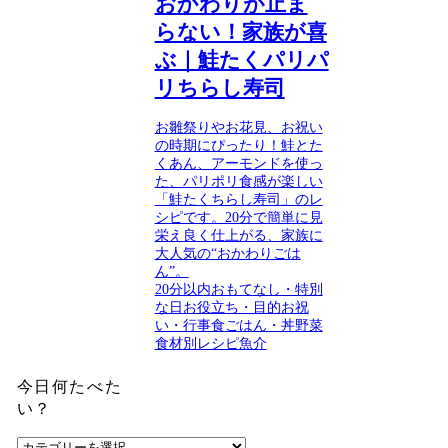
おかわりが止ま
らない！家族が喜
ぶ｜鮭たくパリパ
リちらし寿司
お雛祭りやお花見、お祝い
の時期にぴったり！鮭とた
くあん、アーモンドを使っ
た、パリポリ食感が楽しい
「鮭たくちらし寿司」のレ
シピです。20分で簡単に見
栄え良く仕上がる、家族に
大人気の“おかわりごは
ん”。
20分以内
おもてなし・特別
な日
お役立ち・目的
お祝
い・行事食
ごはん・丼
野菜
食材別レシピ
魚介
今日何たべた
い？
今