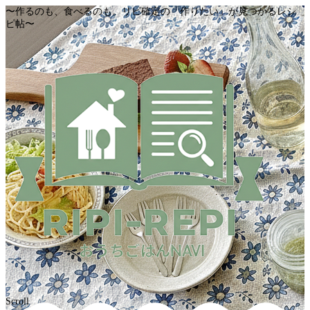
〜作るのも、食べるのも。リピ確定の「作りたい」が見つかるレシ
ピ帖〜
Scroll