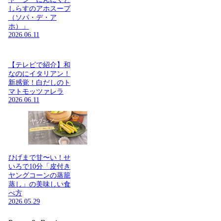
しらすのアホスープ
（ソパ・デ・ア
ホ）」
2026.06.11
【テレビで紹介】和
なのにイタリアン！
新感覚！白だしのト
マトモッツァレラ
2026.06.11
ひげまで甘〜い！せ
いろで10分「皮付き
ヤングコーンの蒸籠
蒸し」の美味しい食
べ方
2026.05.29