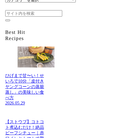
日
何
た
べ
た
Best Hit
い？
Recipes
ひげまで甘〜い！せ
いろで10分「皮付き
ヤングコーンの蒸籠
蒸し」の美味しい食
べ方
2026.05.29
【ストウブ】コトコ
ト煮込むだけ！絶品
ビーフシチュー｜赤