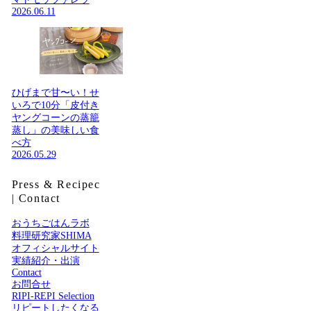
2026.06.11
ひげまで甘〜い！せ
いろで10分「皮付き
ヤングコーンの蒸籠
蒸し」の美味しい食
べ方
2026.05.29
Press & Recipec
| Contact
おうちごはんラボ
料理研究家SHIMA
オフィシャルサイト
実績紹介・出演
Contact
お問合せ
RIPI-REPI Selection
リピートしたくなる