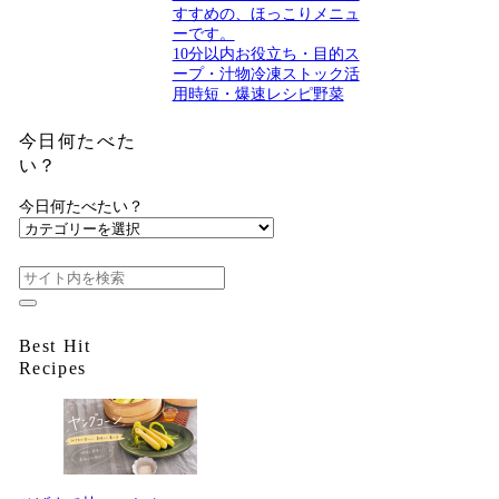
すすめの、ほっこりメニュ
ーです。
10分以内
お役立ち・目的
ス
ープ・汁物
冷凍ストック活
用
時短・爆速レシピ
野菜
今日何たべた
い？
今日何たべたい？
Best Hit
Recipes