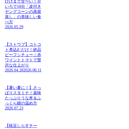
ひげまで甘〜い！せ
いろで10分「皮付き
ヤングコーンの蒸籠
蒸し」の美味しい食
べ方
2026.05.29
【ストウブ】コトコ
ト煮込むだけ！絶品
ビーフシチュー｜赤
ワインとトマトで贅
沢な仕上がり
2026.04.28
2026.06.11
【暑い夏に！】さっ
ぱりスタミナ！薬味
たっぷりうな丼＆ふ
っくら鰻の温め方
2026.07.23
【枝豆しらすチー