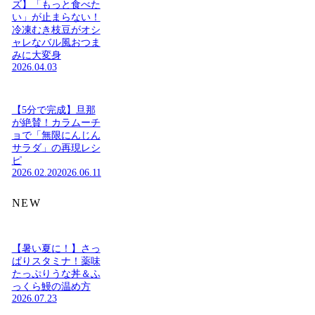
ズ】「もっと食べた
い」が止まらない！
冷凍むき枝豆がオシ
ャレなバル風おつま
みに大変身
2026.04.03
【5分で完成】旦那
が絶賛！カラムーチ
ョで「無限にんじん
サラダ」の再現レシ
ピ
2026.02.20
2026.06.11
NEW
【暑い夏に！】さっ
ぱりスタミナ！薬味
たっぷりうな丼＆ふ
っくら鰻の温め方
2026.07.23