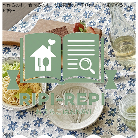
〜作るのも、食べるのも。リピ確定の「作りたい」が見つかるレシ
ピ帖〜
Scroll