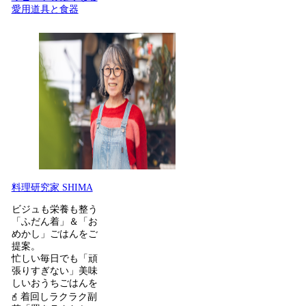
愛用道具と食器
料理研究家 SHIMA
ビジュも栄養も整う
「ふだん着」＆「お
めかし」ごはんをご
提案。
忙しい毎日でも「頑
張りすぎない」美味
しいおうちごはんを
𖧭 着回しラクラク副