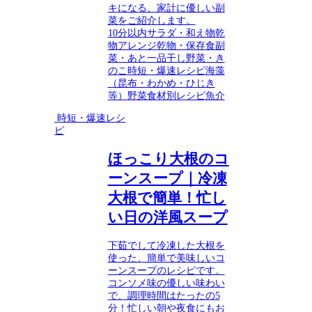
キになる、家計に優しい副
菜をご紹介します。
10分以内
サラダ・和え物
乾
物アレンジ
乾物・保存食
副
菜・あと一品
干し野菜・き
のこ
時短・爆速レシピ
海藻
（昆布・わかめ・ひじき
等）
野菜
食材別レシピ
魚介
時短・爆速レシ
ピ
ほっこり大根のコ
ーンスープ｜冷凍
大根で簡単！忙し
い日の洋風スープ
下茹でして冷凍した大根を
使った、簡単で美味しいコ
ーンスープのレシピです。
コンソメ味の優しい味わい
で、調理時間はたったの5
分！忙しい朝や夜食にもお