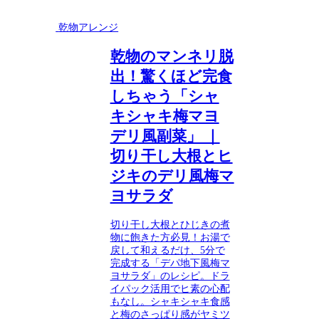
乾物アレンジ
乾物のマンネリ脱
出！驚くほど完食
しちゃう「シャ
キシャキ梅マヨ
デリ風副菜」 ｜
切り干し大根とヒ
ジキのデリ風梅マ
ヨサラダ
切り干し大根とひじきの煮
物に飽きた方必見！お湯で
戻して和えるだけ、5分で
完成する「デパ地下風梅マ
ヨサラダ」のレシピ。ドラ
イパック活用でヒ素の心配
もなし。シャキシャキ食感
と梅のさっぱり感がヤミツ