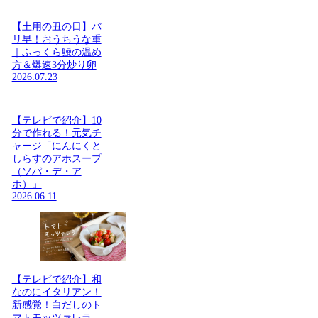
【土用の丑の日】バ
リ早！おうちうな重
｜ふっくら鰻の温め
方＆爆速3分炒り卵
2026.07.23
【テレビで紹介】10
分で作れる！元気チ
ャージ「にんにくと
しらすのアホスープ
（ソパ・デ・ア
ホ）」
2026.06.11
【テレビで紹介】和
なのにイタリアン！
新感覚！白だしのト
マトモッツァレラ