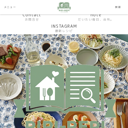
HP おうちごはんラボ
HOME
メニュー
検索
料理研究家SHUMA オフィシャルサイト
Contact
note
お問合せ
だいたい毎日、台所。
INSTAGRAM
最新レシピ
〜作るのも、食べるのも。リピ確定の「作りたい」が見つかるレシピ帖〜