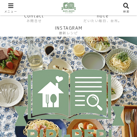
HP おうちごはんラボ
HOME
料理研究家SHUMA オフィシャルサイト
メニュー
検索
Contact
note
お問合せ
だいたい毎日、台所。
INSTAGRAM
最新レシピ
〜作るのも、食べるのも。リピ確定の「作りたい」が見つかるレシピ帖〜