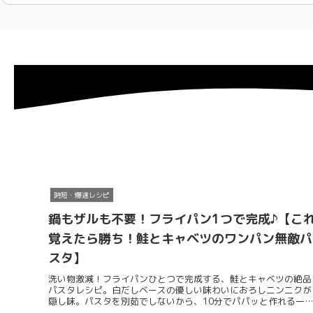
時短・爆速レシピ
鍋もザルも不要！フライパン1つで完成♪【こ
覚えたら勝ち！鮭とキャベツのワンパン無敵パ
スタ】
洗い物激減！フライパンひとつで完成する、鮭とキャベツの絶品
パスタレシピ。白だしベースの優しい味わいにおろしニンニクが
隠し味。パスタを別茹でしないから、10分でパパッと作れる一
ランチの決定版。