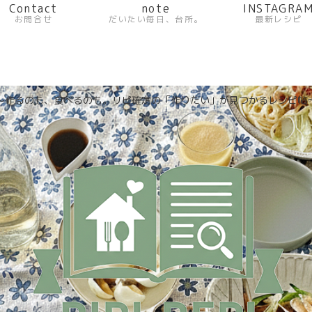
Contact
note
INSTAGRA
お問合せ
だいたい毎日、台所。
最新レシピ
〜作るのも、食べるのも。リピ確定の「作りたい」が見つかるレシピ帖