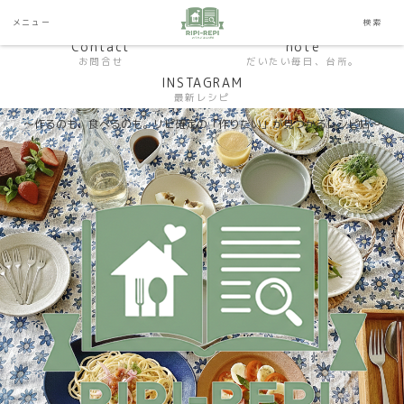
HP おうちごはんラボ
HOME
メニュー
検索
料理研究家SHUMA オフィシャルサイト
Contact
note
お問合せ
だいたい毎日、台所。
INSTAGRAM
最新レシピ
〜作るのも、食べるのも。リピ確定の「作りたい」が見つかるレシピ帖〜