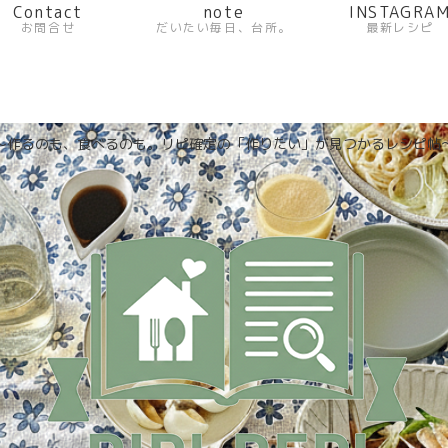
Contact
note
INSTAGRA
お問合せ
だいたい毎日、台所。
最新レシピ
〜作るのも、食べるのも。リピ確定の「作りたい」が見つかるレシピ帖