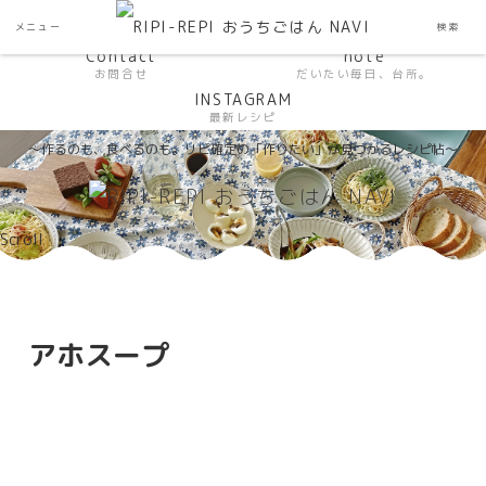
HP おうちごはんラボ
HOME
メニュー
検索
料理研究家SHUMA オフィシャルサイト
Contact
note
お問合せ
だいたい毎日、台所。
INSTAGRAM
最新レシピ
〜作るのも、食べるのも。リピ確定の「作りたい」が見つかるレシピ帖〜
Scroll
アホスープ