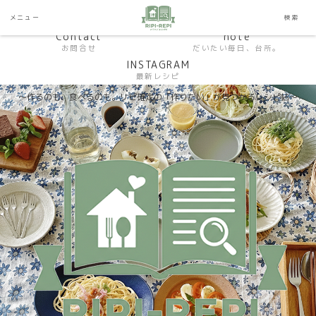
HP おうちごはんラボ
HOME
メニュー
検索
料理研究家SHUMA オフィシャルサイト
Contact
note
お問合せ
だいたい毎日、台所。
INSTAGRAM
最新レシピ
〜作るのも、食べるのも。リピ確定の「作りたい」が見つかるレシピ帖〜