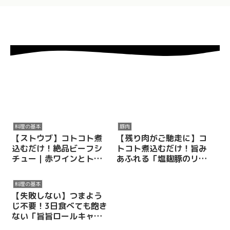
料理の基本
豚肉
【ストウブ】コトコト煮
【残り肉がご馳走に】コ
込むだけ！絶品ビーフシ
トコト煮込むだけ！旨み
チュー｜赤ワインとトマ
あふれる「塩麹豚のリエ
トで贅沢な仕上がり
ット」
料理の基本
【失敗しない】つまよう
じ不要！3日食べても飽き
ない「旨旨ロールキャベ
ツ」の極意